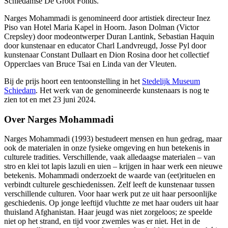
Schiedamse De Groot Fonds.
Narges Mohammadi is genomineerd door artistiek directeur Inez
Piso van Hotel Maria Kapel in Hoorn. Jason Dolman (Victor
Crepsley) door modeontwerper Duran Lantink, Sebastian Haquin
door kunstenaar en educator Charl Landvreugd, Josse Pyl door
kunstenaar Constant Dullaart en Dion Rosina door het collectief
Opperclaes van Bruce Tsai en Linda van der Vleuten. ​
Bij de prijs hoort een tentoonstelling in het
Stedelijk Museum
Schiedam
. Het werk van de genomineerde kunstenaars is nog te
zien tot en met 23 juni 2024.
Over Narges Mohammadi
Narges Mohammadi (1993) bestudeert mensen en hun gedrag, maar
ook de materialen in onze fysieke omgeving en hun betekenis in
culturele tradities. Verschillende, vaak alledaagse materialen – van
stro en klei tot lapis lazuli en uien – krijgen in haar werk een nieuwe
betekenis. Mohammadi onderzoekt de waarde van (eet)rituelen en
verbindt culturele geschiedenissen. Zelf leeft de kunstenaar tussen
verschillende culturen. Voor haar werk put ze uit haar persoonlijke
geschiedenis. Op jonge leeftijd vluchtte ze met haar ouders uit haar
thuisland Afghanistan. Haar jeugd was niet zorgeloos; ze speelde
niet op het strand, en tijd voor zwemles was er niet. Het in de