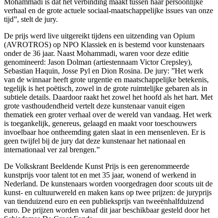
Mohammadi is dat het verbinding maakt tussen haar persoonlijke
verhaal en de grote actuele sociaal-maatschappelijke issues van onze
tijd”, stelt de jury.
De prijs werd live uitgereikt tijdens een uitzending van Opium
(AVROTROS) op NPO Klassiek en is bestemd voor kunstenaars
onder de 36 jaar. Naast Mohammadi, waren voor deze editie
genomineerd: Jason Dolman (artiestennaam Victor Crepsley),
Sebastian Haquin, Josse Pyl en Dion Rosina. De jury: ”Het werk
van de winnaar heeft grote urgentie en maatschappelijke betekenis,
tegelijk is het poëtisch, zowel in de grote ruimtelijke gebaren als in
subtiele details. Daardoor raakt het zowel het hoofd als het hart. Met
grote vasthoudendheid vertelt deze kunstenaar vanuit eigen
thematiek een groter verhaal over de wereld van vandaag. Het werk
is toegankelijk, genereus, gelaagd en maakt voor toeschouwers
invoelbaar hoe ontheemding gaten slaat in een mensenleven. Er is
geen twijfel bij de jury dat deze kunstenaar het nationaal en
internationaal ver zal brengen.”
De Volkskrant Beeldende Kunst Prijs is een gerenommeerde
kunstprijs voor talent tot en met 35 jaar, wonend of werkend in
Nederland. De kunstenaars worden voorgedragen door scouts uit de
kunst- en cultuurwereld en maken kans op twee prijzen: de juryprijs
van tienduizend euro en een publieksprijs van tweeënhalfduizend
euro. De prijzen worden vanaf dit jaar beschikbaar gesteld door het