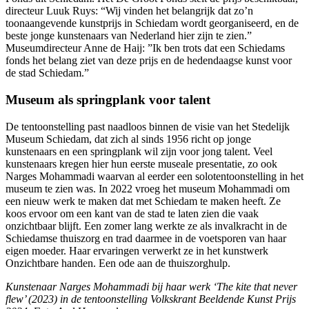
directeur Luuk Ruys: “Wij vinden het belangrijk dat zo’n
toonaangevende kunstprijs in Schiedam wordt georganiseerd, en de
beste jonge kunstenaars van Nederland hier zijn te zien.”
Museumdirecteur Anne de Haij: ”Ik ben trots dat een Schiedams
fonds het belang ziet van deze prijs en de hedendaagse kunst voor
de stad Schiedam.” ​
Museum als springplank voor talent
​De tentoonstelling past naadloos binnen de visie van het Stedelijk
Museum Schiedam, dat zich al sinds 1956 richt op jonge
kunstenaars en een springplank wil zijn voor jong talent. Veel
kunstenaars kregen hier hun eerste museale presentatie, zo ook
Narges Mohammadi waarvan al eerder een solotentoonstelling in het
museum te zien was. In 2022 vroeg het museum Mohammadi om
een nieuw werk te maken dat met Schiedam te maken heeft. Ze
koos ervoor om een kant van de stad te laten zien die vaak
onzichtbaar blijft. Een zomer lang werkte ze als invalkracht in de
Schiedamse thuiszorg en trad daarmee in de voetsporen van haar
eigen moeder. Haar ervaringen verwerkt ze in het kunstwerk
Onzichtbare handen. Een ode aan de thuiszorghulp.
Kunstenaar Narges Mohammadi bij haar werk ‘The kite that never
flew’ (2023) in de tentoonstelling Volkskrant Beeldende Kunst Prijs