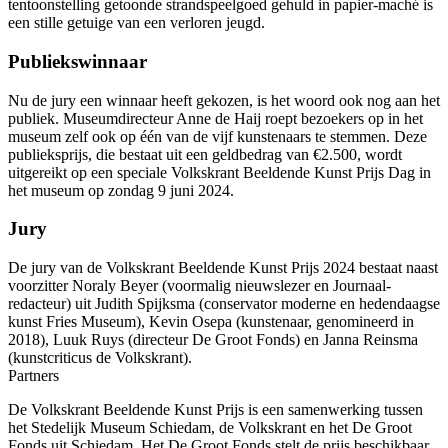
tentoonstelling getoonde strandspeelgoed gehuld in papier-maché is
een stille getuige van een verloren jeugd.
​Publiekswinnaar ​
​Nu de jury een winnaar heeft gekozen, is het woord ook nog aan het
publiek. Museumdirecteur Anne de Haij roept bezoekers op in het
museum zelf ook op één van de vijf kunstenaars te stemmen. Deze
publieksprijs, die bestaat uit een geldbedrag van €2.500, wordt
uitgereikt op een speciale Volkskrant Beeldende Kunst Prijs Dag in
het museum op zondag 9 juni 2024.
​Jury
​De jury van de Volkskrant Beeldende Kunst Prijs 2024 bestaat naast
voorzitter Noraly Beyer (voormalig nieuwslezer en Journaal-
redacteur) uit Judith Spijksma (conservator moderne en hedendaagse
kunst Fries Museum), Kevin Osepa (kunstenaar, genomineerd in
2018), Luuk Ruys (directeur De Groot Fonds) en Janna Reinsma
(kunstcriticus de Volkskrant).​​
​Partners
De Volkskrant Beeldende Kunst Prijs is een samenwerking tussen
het Stedelijk Museum Schiedam, de Volkskrant en het De Groot
Fonds uit Schiedam. Het De Groot Fonds stelt de prijs beschikbaar,