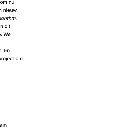
n om nu
n nieuw
gorithm
.
n dit
. We
. En
roject om
eem