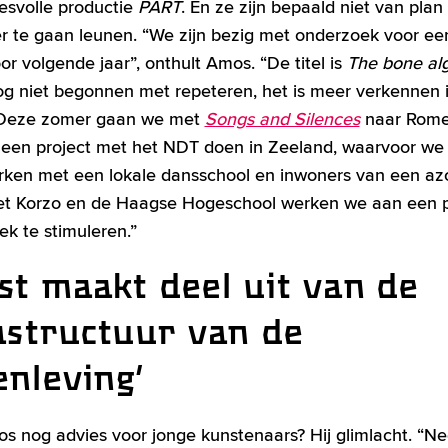
esvolle productie
PART
. En ze zijn bepaald niet van pla
r te gaan leunen. “We zijn bezig met onderzoek voor ee
or volgende jaar”, onthult Amos. “De titel is
The bone al
og niet begonnen met repeteren, het is meer verkennen i
 Deze zomer gaan we met
Songs and Silences
naar Rome
een project met het NDT doen in Zeeland, waarvoor we
en met een lokale dansschool en inwoners van een azc
t Korzo en de Haagse Hogeschool werken we aan een p
ek te stimuleren.”
st maakt deel uit van de
astructuur van de
nleving’
s nog advies voor jonge kunstenaars? Hij glimlacht. “N