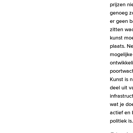
prijzen ni
genoeg zou
er geen b
zitten wa
kunst moe
plaats. N
mogelijke
ontwikkel
poortwacht
Kunst is 
deel uit 
infrastruc
wat je doe
actief en
politiek is.