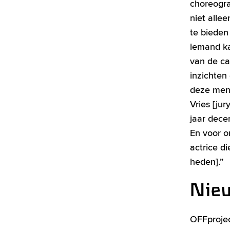
choreograa
niet alle
te bieden
iemand ka
van de ca
inzichten
deze mens
Vries [ju
jaar dec
En voor o
actrice d
heden].”
Nieu
OFFprojec