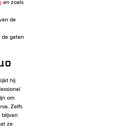
s
en zoals
 van de
in de gaten
quo
jkt hij
fessional
zijn om
sa. Zelfs
 blijven
at ze