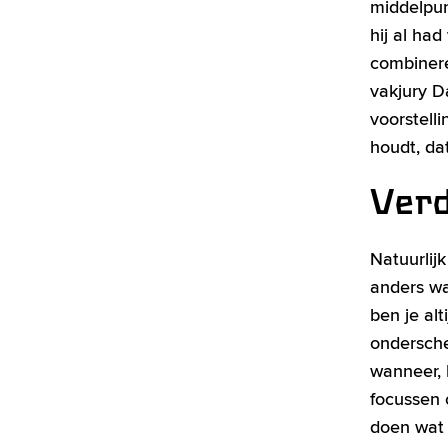
middelpun
hij al had
combinere
vakjury D
voorstelli
houdt, dat 
Verd
Natuurlij
anders wa
ben je alt
ondersche
wanneer, 
focussen 
doen wat h