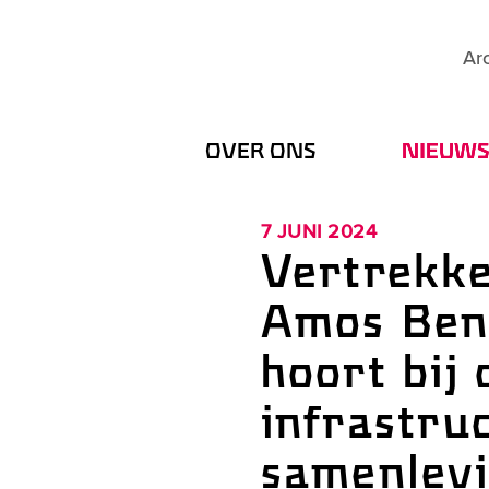
Secondary
Arc
menu
Hoofdnavigatie
OVER ONS
NIEUW
7 JUNI 2024
Vertrekke
Amos Ben-
hoort bij 
infrastru
samenlevi