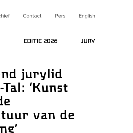
hief
Contact
Pers
English
S
EDITIE 2026
JURY
nd jurylid
Tal: ‘Kunst
de
ctuur van de
ng’