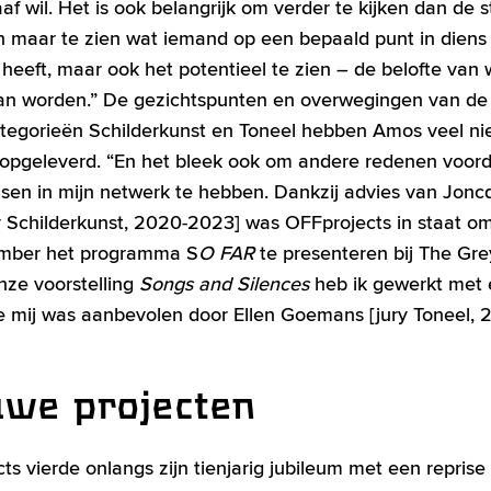
f wil. Het is ook belangrijk om verder te kijken dan de s
en maar te zien wat iemand op een bepaald punt in diens 
 heeft, maar ook het potentieel te zien – de belofte van 
n worden.” De gezichtspunten en overwegingen van de 
tegorieën Schilderkunst en Toneel hebben Amos veel n
 opgeleverd. “En het bleek ook om andere redenen voord
en in mijn netwerk te hebben. Dankzij advies van Joncq
ry Schilderkunst, 2020-2023] was OFFprojects in staat om
ember het programma S
O FAR
te presenteren bij The Gre
nze voorstelling
Songs and Silences
heb ik gewerkt met
ie mij was aanbevolen door Ellen Goemans [jury Toneel, 
we projecten
ts vierde onlangs zijn tienjarig jubileum met een reprise