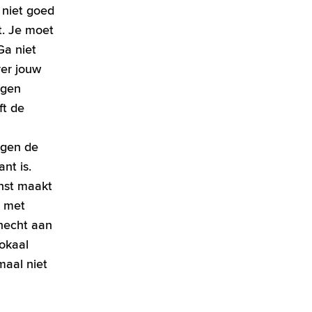
e niet goed
t. Je moet
Ga niet
ver jouw
igen
ft de
ogen de
nt is.
unst maakt
t met
 hecht aan
lokaal
maal niet