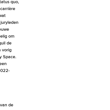
tatus quo,
carrière
wat
juryleden
ieuwe
elig om
uil de
 vorig
y Space.
 een
2022-
 van de