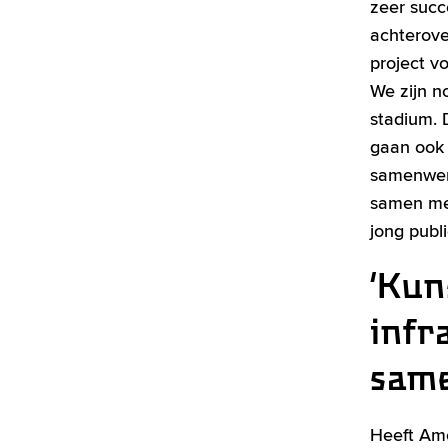
zeer succ
achterove
project vo
We zijn n
stadium.
gaan ook 
samenwerk
samen me
jong publi
‘Kun
infr
same
Heeft Amo