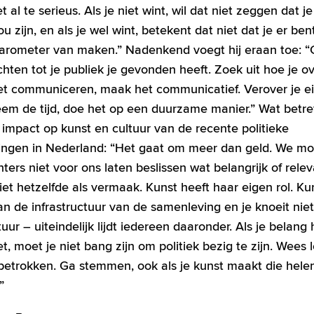
et al te serieus. Als je niet wint, wil dat niet zeggen dat j
 zijn, en als je wel wint, betekent dat niet dat je er ben
arometer van maken.” Nadenkend voegt hij eraan toe: “
chten tot je publiek je gevonden heeft. Zoek uit hoe je o
t communiceren, maak het communicatief. Verover je e
eem de tijd, doe het op een duurzame manier.” Wat betre
 impact op kunst en cultuur van de recente politieke
ingen in Nederland: “Het gaat om meer dan geld. We m
ers niet voor ons laten beslissen wat belangrijk of releva
niet hetzelfde als vermaak. Kunst heeft haar eigen rol. K
van de infrastructuur van de samenleving en je knoeit nie
tuur – uiteindelijk lijdt iedereen daaronder. Als je belang
t, moet je niet bang zijn om politiek bezig te zijn. Wees 
 betrokken. Ga stemmen, ook als je kunst maakt die hele
”