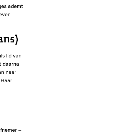
rges ademt
 even
ans)
s lid van
t daarna
en naar
 Haar
iefnemer –