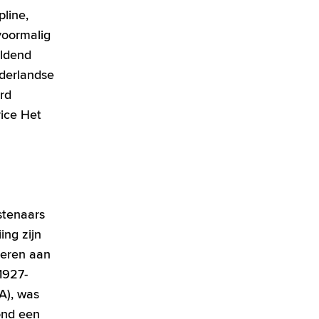
pline,
 voormalig
eldend
ederlandse
rd
ice Het
stenaars
ing zijn
veren aan
1927-
A), was
tond een