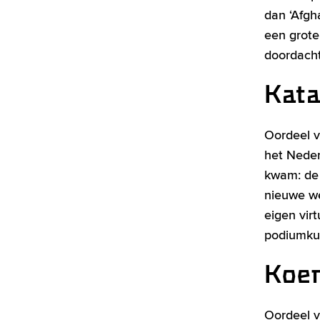
dan ‘Afgh
een grote
doordacht
Kat
Oordeel v
het Neder
kwam: de 
nieuwe we
eigen virt
podiumkuns
Koen
Oordeel va