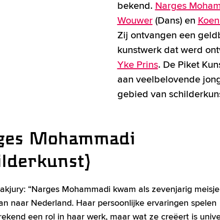
bekend.
Narges Moha
Wouwer
(Dans) en
Koen
Zij ontvangen een geld
kunstwerk dat werd on
Yke Prins
. De Piket Kun
aan veelbelovende jong
gebied van schilderkuns
ges Mohammadi
ilderkunst)
akjury: “Narges Mohammadi kwam als zevenjarig meisje 
an naar Nederland. Haar persoonlijke ervaringen spelen
rekend een rol in haar werk, maar wat ze creëert is unive