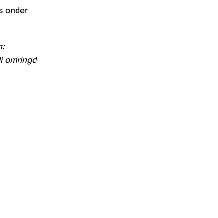
rs onder
n:
i omringd