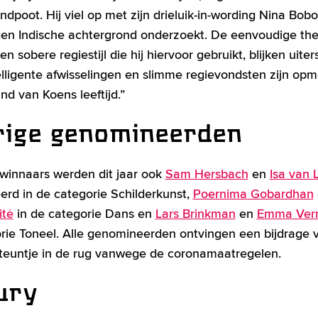
dpoot. Hij viel op met zijn drieluik-in-wording Nina Bobo
eigen Indische achtergrond onderzoekt. De eenvoudige the
n sobere regiestijl die hij hiervoor gebruikt, blijken uiters
elligente afwisselingen en slimme regievondsten zijn opme
nd van Koens leeftijd.”
rige genomineerden
winnaars werden dit jaar ook
Sam Hersbach
en
Isa van L
rd in de categorie Schilderkunst,
Poernima Gobardhan
itė
in de categorie Dans en
Lars Brinkman
en
Emma Ver
rie Toneel. Alle genomineerden ontvingen een bijdrage 
steuntje in de rug vanwege de coronamaatregelen.
ury