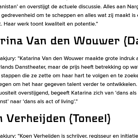
anistan’ en overstijgt de actuele discussie. Alles aan Na
 gedrevenheid om te scheppen en alles wat zij maakt is
. Haar werk toont kwaliteit en potentie.”
arina Van den Wouwer (D
akjury: “Katarina Van den Wouwer maakte grote indruk al
lands Danstheater, maar de prijs heeft betrekking op wa
stappen die ze zette om haar hart te volgen en te zoek
gen om het haar gegeven talent verder te ontwikkelen.
uositeit overstijgend, begeeft Katarina zich van ‘dans als
t’ naar ‘dans als act of living’.”
 Verheijden (Toneel)
kjury: “Koen Verheijden is schrijver, regisseur en initiat