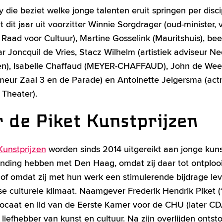
 die beziet welke jonge talenten eruit springen per disci
t dit jaar uit voorzitter Winnie Sorgdrager (oud-minister,
r Raad voor Cultuur), Martine Gosselink (Mauritshuis), be
r Joncquil de Vries, Stacz Wilhelm (artistiek adviseur N
n), Isabelle Chaffaud (MEYER-CHAFFAUD), John de Wee
eur Zaal 3 en de Parade) en Antoinette Jelgersma (actr
 Theater).
 de Piket Kunstprijzen
Kunstprijzen
worden sinds 2014 uitgereikt aan jonge kun
inding hebben met Den Haag, omdat zij daar tot ontplooi
f omdat zij met hun werk een stimulerende bijdrage le
e culturele klimaat. Naamgever Frederik Hendrik Piket (
vocaat en lid van de Eerste Kamer voor de CHU (later CD
 liefhebber van kunst en cultuur. Na zijn overlijden onts