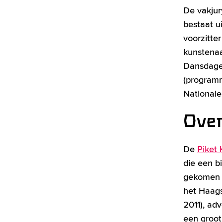
De vakjury
bestaat ui
voorzitte
kunstenaa
Dansdage
(programm
Nationale
Over
De
Piket 
die een b
gekomen o
het Haags
2011), ad
een groot