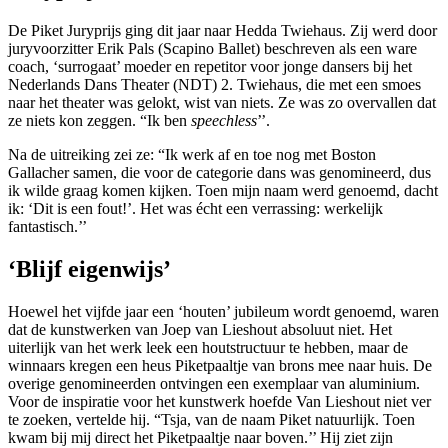
De Piket Juryprijs ging dit jaar naar Hedda Twiehaus. Zij werd door
juryvoorzitter Erik Pals (Scapino Ballet) beschreven als een ware
coach, ‘surrogaat’ moeder en repetitor voor jonge dansers bij het
Nederlands Dans Theater (NDT) 2. Twiehaus, die met een smoes
naar het theater was gelokt, wist van niets. Ze was zo overvallen dat
ze niets kon zeggen. “Ik ben
speechless
’’.
Na de uitreiking zei ze: “Ik werk af en toe nog met Boston
Gallacher samen, die voor de categorie dans was genomineerd, dus
ik wilde graag komen kijken. Toen mijn naam werd genoemd, dacht
ik: ‘Dit is een fout!’. Het was écht een verrassing: werkelijk
fantastisch.’’
‘Blijf eigenwijs’
Hoewel het vijfde jaar een ‘houten’ jubileum wordt genoemd, waren
dat de kunstwerken van Joep van Lieshout absoluut niet. Het
uiterlijk van het werk leek een houtstructuur te hebben, maar de
winnaars kregen een heus Piketpaaltje van brons mee naar huis. De
overige genomineerden ontvingen een exemplaar van aluminium.
Voor de inspiratie voor het kunstwerk hoefde Van Lieshout niet ver
te zoeken, vertelde hij. “Tsja, van de naam Piket natuurlijk. Toen
kwam bij mij direct het Piketpaaltje naar boven.’’ Hij ziet zijn