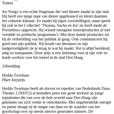
Toneel
Jos Nargy is een echte Hagenaar die veel theater maakt in zijn stad.
Hij heeft een lange staat van dienst opgebouwd en kleurt daarmee
het culturele klimaat. Zo maakt hij eigen voorstellingen, maar speelt
hij ook in het Collectief ‘Thomas, Sacha en Jos’ en heeft mede de
Poezieboys opgericht. Hij wisselt energieke toneelproducties af met
verstilde en poëtische programma’s. Met deze laatste producties zet
hij de verbeelding van het publiek in gang. Ook communiceert hij
goed met zijn publiek. Hij houdt van literatuur en zijn
taalgevoeligheid zie je terug in wat hij maakt. Het is altijd beeldend,
talig en transparant. Deze prijs is een beloning voor al zijn vele en
harde werken voor het toneel in de stad Den Haag.
Afbeelding
Hedda Twiehaus
Piket Juryprijs
Hedda Twiehaus heeft als docent en repetitor van Nederlands Dans
Theater 2 (NDT2) al tientallen jaren een grote invloed op jonge
toptalenten die van over de hele wereld naar Den Haag zijn
gekomen om zich verder te ontwikkelen. Met ongebreidelde energie
en passie draagt zij de magie van dans en de waardes van het
gezelschap over op steeds nieuwe generaties dansers. De