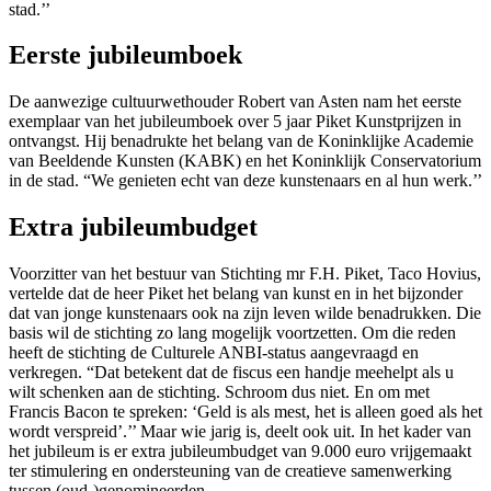
stad.’’
Eerste jubileumboek
De aanwezige cultuurwethouder Robert van Asten nam het eerste
exemplaar van het jubileumboek over 5 jaar Piket Kunstprijzen in
ontvangst. Hij benadrukte het belang van de Koninklijke Academie
van Beeldende Kunsten (KABK) en het Koninklijk Conservatorium
in de stad. “We genieten echt van deze kunstenaars en al hun werk.’’
Extra jubileumbudget
Voorzitter van het bestuur van Stichting mr F.H. Piket, Taco Hovius,
vertelde dat de heer Piket het belang van kunst en in het bijzonder
dat van jonge kunstenaars ook na zijn leven wilde benadrukken. Die
basis wil de stichting zo lang mogelijk voortzetten. Om die reden
heeft de stichting de Culturele ANBI-status aangevraagd en
verkregen. “Dat betekent dat de fiscus een handje meehelpt als u
wilt schenken aan de stichting. Schroom dus niet. En om met
Francis Bacon te spreken: ‘Geld is als mest, het is alleen goed als het
wordt verspreid’.’’ Maar wie jarig is, deelt ook uit. In het kader van
het jubileum is er extra jubileumbudget van 9.000 euro vrijgemaakt
ter stimulering en ondersteuning van de creatieve samenwerking
tussen (oud-)genomineerden.