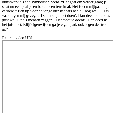
kunstwerk als een symbolisch beeld. “Het gaat om verder gaan; je
slaat nu een paaltje en bakent een terrein af. Het is een mijlpaal in je
carrière.’’ Een tip voor de jonge kunstenaars had hij nog wel. “Er is
vaak tegen mij gezegd: ‘Dat moet je niet doen’. Dan deed ik het dus
juist wél. Of als mensen zeggen: ‘Dát moet je doen!’. Dan deed ik
het juist níet. Blijf eigenwijs en ga je eigen pad, ook tegen de stroom
in.”
Externe video URL