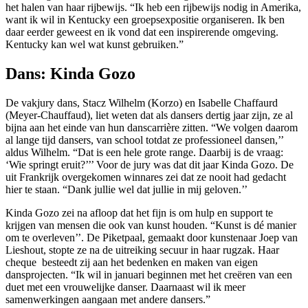
het halen van haar rijbewijs. “Ik heb een rijbewijs nodig in Amerika,
want ik wil in Kentucky een groepsexpositie organiseren. Ik ben
daar eerder geweest en ik vond dat een inspirerende omgeving.
Kentucky kan wel wat kunst gebruiken.”
Dans: Kinda Gozo
De vakjury dans, Stacz Wilhelm (Korzo) en Isabelle Chaffaurd
(Meyer-Chauffaud), liet weten dat als dansers dertig jaar zijn, ze al
bijna aan het einde van hun danscarrière zitten. “We volgen daarom
al lange tijd dansers, van school totdat ze professioneel dansen,’’
aldus Wilhelm. “Dat is een hele grote range. Daarbij is de vraag:
‘Wie springt eruit?’’’ Voor de jury was dat dit jaar Kinda Gozo. De
uit Frankrijk overgekomen winnares zei dat ze nooit had gedacht
hier te staan. “Dank jullie wel dat jullie in mij geloven.’’
Kinda Gozo zei na afloop dat het fijn is om hulp en support te
krijgen van mensen die ook van kunst houden. “Kunst is dé manier
om te overleven’’. De Piketpaal, gemaakt door kunstenaar Joep van
Lieshout, stopte ze na de uitreiking secuur in haar rugzak. Haar
cheque besteedt zij aan het bedenken en maken van eigen
dansprojecten. “Ik wil in januari beginnen met het creëren van een
duet met een vrouwelijke danser. Daarnaast wil ik meer
samenwerkingen aangaan met andere dansers.”