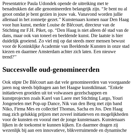
Presentatrice Paula Udondek opende de uitreiking met te
benadrukken dat alle genomineerden belangrijk zijn. “Je bent nu al
groot omdat je bent gezien in jouw vak. Vanavond worden jullie
allemaal in het zonnetje gezet.’’ Kunstenaars komen naar Den Haag
voor hun kunst, merkte Louise de Blécourt, directeur van de
Stichting mr F.H. Piket, op. “Den Haag is niet alleen dé stad van de
dans, maar ook van toneel en beeldende kunst. Die laatste is hier
duidelijk groeiend. Zo viel mij op dat steeds meer mensen bewust
voor de Koninklijke Academie van Beeldende Kunsten in onze stad
kiezen en daarmee Amsterdam achter zich laten. Een nieuwe
trend?’’
Succesvolle oud-genomineerden
Ook stipte De Blécourt aan dat vele genomineerden van voorgaande
jaren nog steeds bijdragen aan het Haagse kunstklimaat. “Enkele
initiatieven groeiden uit tot volwassen gezelschappen en
kunstprojecten zoals Karel van Laere met Stichting Largo, Youri
Jongenelen met Pop-up Dance, Nik van den Berg met zijn band
Niko, Firma Mes en collectief Thomas, Sacha en Jos. Den Haag
mag zich gelukkig prijzen met zoveel initiatieven en mogelijkheden
voor de kunsten en vooral met de jonge kunstenaars. Kunstenaars
lijken in de toekomst te kunnen kijken. En daarmee dragen zij
wezenlijk bij aan een innovatieve, blikverruimende en dynamische