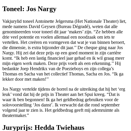
Toneel: Jos Nargy
Vakjurylid toneel Antoinette Jelgersma (Het Nationale Theater) liet,
mede namens David Geysen (Bureau Dégradé), weten dat alle
genomineerden voor toneel dit jaar ‘makers’ zijn. “Ze hebben alle
drie veel potentie en voelen allemaal een noodzaak om iets te
vertellen. Het creëren en vormgeven dat wat je van binnen beroert,
die dimensie, is extra bijzonder dit jaar.’’ De cheque ging naar Jos
Nargy. Hij zei dat deze prijs op een goed moment in zijn carrière
komt. “Ik heb een lastig financieel jaar gehad en ik wil graag meer
mijn eigen werk maken. Deze prijs voelt als een erkenning.’’ Hij
bedankte Joep Hendrikx van de Poezieboys en zijn collega’s
Thomas en Sacha van het collectief Thomas, Sacha en Jos. “Ik ga
lekker door met maken!’’
Jos Nargy vertelde tijdens de borrel na de uitreiking dat hij het ‘erg
leuk’ vond dat hij de prijs in Theater aan het Spui kreeg. “Dat is
waar ik ben begonnen! Ik ga het geldbedrag gebruiken voor de
solovoorstelling ‘Jos danst’. Ik verwacht dat die rond september
volgend jaar te zien is. Het geldbedrag geeft mij ademruimte als
theatermaker.”
Juryprijs: Hedda Twiehaus