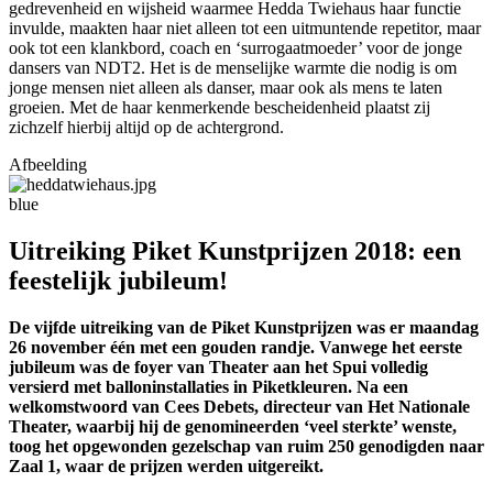
gedrevenheid en wijsheid waarmee Hedda Twiehaus haar functie
invulde, maakten haar niet alleen tot een uitmuntende repetitor, maar
ook tot een klankbord, coach en ‘surrogaatmoeder’ voor de jonge
dansers van NDT2. Het is de menselijke warmte die nodig is om
jonge mensen niet alleen als danser, maar ook als mens te laten
groeien. Met de haar kenmerkende bescheidenheid plaatst zij
zichzelf hierbij altijd op de achtergrond.
Afbeelding
blue
Uitreiking Piket Kunstprijzen 2018: een
feestelijk jubileum!
De vijfde uitreiking van de Piket Kunstprijzen was er maandag
26 november één met een gouden randje. Vanwege het eerste
jubileum was de foyer van Theater aan het Spui volledig
versierd met balloninstallaties in Piketkleuren. Na een
welkomstwoord van Cees Debets, directeur van Het Nationale
Theater, waarbij hij de genomineerden ‘veel sterkte’ wenste,
toog het opgewonden gezelschap van ruim 250 genodigden naar
Zaal 1, waar de prijzen werden uitgereikt.