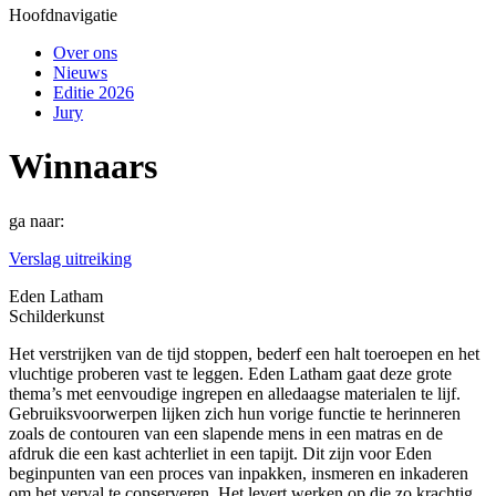
Hoofdnavigatie
Over ons
Nieuws
Editie 2026
Jury
Winnaars
ga naar:
Verslag uitreiking
Eden Latham
Schilderkunst
Het verstrijken van de tijd stoppen, bederf een halt toeroepen en het
vluchtige proberen vast te leggen. Eden Latham gaat deze grote
thema’s met eenvoudige ingrepen en alledaagse materialen te lijf.
Gebruiksvoorwerpen lijken zich hun vorige functie te herinneren
zoals de contouren van een slapende mens in een matras en de
afdruk die een kast achterliet in een tapijt. Dit zijn voor Eden
beginpunten van een proces van inpakken, insmeren en inkaderen
om het verval te conserveren. Het levert werken op die zo krachtig