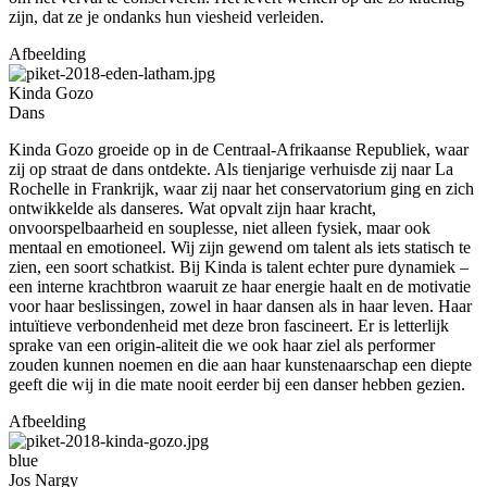
zijn, dat ze je ondanks hun viesheid verleiden.
Afbeelding
Kinda Gozo
Dans
Kinda Gozo groeide op in de Centraal-Afrikaanse Republiek, waar
zij op straat de dans ontdekte. Als tienjarige verhuisde zij naar La
Rochelle in Frankrijk, waar zij naar het conservatorium ging en zich
ontwikkelde als danseres. Wat opvalt zijn haar kracht,
onvoorspelbaarheid en souplesse, niet alleen fysiek, maar ook
mentaal en emotioneel. Wij zijn gewend om talent als iets statisch te
zien, een soort schatkist. Bij Kinda is talent echter pure dynamiek –
een interne krachtbron waaruit ze haar energie haalt en de motivatie
voor haar beslissingen, zowel in haar dansen als in haar leven. Haar
intuïtieve verbondenheid met deze bron fascineert. Er is letterlijk
sprake van een origin-aliteit die we ook haar ziel als performer
zouden kunnen noemen en die aan haar kunstenaarschap een diepte
geeft die wij in die mate nooit eerder bij een danser hebben gezien.
Afbeelding
blue
Jos Nargy