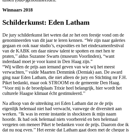
Winnaars 2018
Schilderkunst: Eden Latham
De jury schilderkunst liet weten dat ze het een feestje vond om de
genomineerden van dit jaar te leren kennen. “We zijn naar galeries
gegaan en ook naar studio’s, exposities en het eindexamenfestival
van de KABK om daar nieuw talent te spotten en met hen te
praten,’’ aldus Suzanne Swarts (museum Voorlinden), “want
inderdaad moet je voor kunst in Den Haag zijn.”
“Wij willen de prijs aan iemand geven van wie wij het meest
verwachten,’’ vulde Maarten Demmink (Demiak) aan. De award
ging naar Eden Latham, die niet alleen de jury en Stichting mr F.H.
Piket bedankt, maar ook STROOM en de gemeente Den Haag.
“Voor mij is de broedplaats Trixie heel belangrijk, hier wordt het
culturele Haagse klimaat écht gestimuleerd.’’
Na afloop van de uitreiking zei Eden Latham dat ze de prijs
eigenlijk helemaal niet had verwacht, vanwege de diversiteit aan
werken. “Ik was in eerste instantie in shocktoen ik mijn naam
hoorde. Ik had ook helemaal niets voorbereid en ben helemaal
vergeten om meneer Piket te bedanken voor de prijs. Daarom doe ik
dat nu nog even.’’ Het eerste dat Latham gaat doen met de cheque is